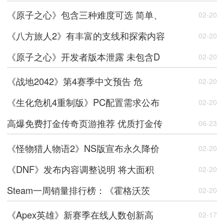
《原子之心》包含三种难度可选 简单、
02-20
《八方旅人2》有丰富的支线和探索内容
02-20
《原子之心》开发者版本泄露 未包含D
02-20
《战地2042》第4赛季中文预告 危
02-20
《生化危机4重制版》PC配置需求公布
02-20
高爆免费打金传奇页游推荐 优质打金传
06-23
《怪物猎人物语2》NS版宣布永久降价
02-20
《DNF》发布内容调整说明 将大面积
02-20
Steam一周销量排行榜：《霍格沃茨
02-20
《Apex英雄》新赛季在线人数创新高
02-17