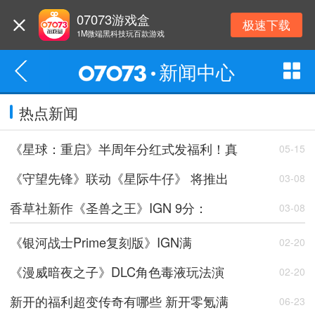
07073游戏盒
极速下载
1M微端黑科技玩百款游戏
新闻中心
热点新闻
《星球：重启》半周年分红式发福利！真
05-15
《守望先锋》联动《星际牛仔》 将推出
03-08
香草社新作《圣兽之王》IGN 9分：
03-08
《银河战士Prime复刻版》IGN满
02-20
《漫威暗夜之子》DLC角色毒液玩法演
02-20
新开的福利超变传奇有哪些 新开零氪满
06-23