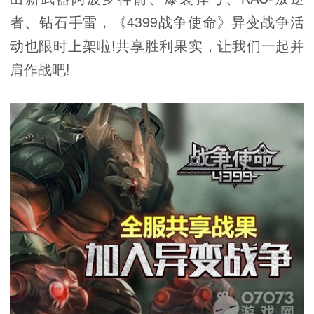
者、钻石手雷，《4399战争使命》异变战争活
动也限时上架啦!共享胜利果实，让我们一起并
肩作战吧!