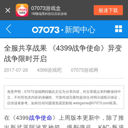
07073游戏盒
极速下载
1M微端黑科技玩百款游戏
新闻中心
全服共享战果 《4399战争使命》异变
战争限时开启
2017-07-26
4399游戏吧
07073游戏网
免责声明：07073游戏网转载此文仅为分享内容，对文章观点和判断保持中
立，不对所包含内容的准确性、可靠性或完善性提供任何明示或暗示保证，
仅供读者参考。如有任何问题请发函至邮箱 webgame@07073.com联系。
在《4399
战争使命
》上周版本更新中，除了推
出新武器阿波罗神箭、爆裂弹弓、KAC-叛逆