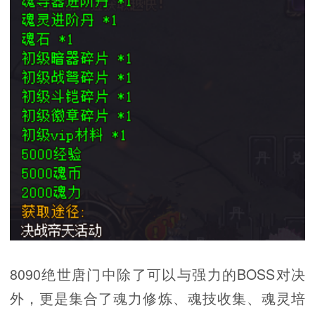
8090绝世唐门中除了可以与强力的BOSS对决
外，更是集合了魂力修炼、魂技收集、魂灵培