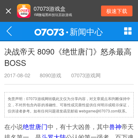
07073游戏盒
极速下载
1M微端黑科技玩百款游戏
新闻中心
决战帝天 8090《绝世唐门》怒杀最高
BOSS
2017-08-02
8090游戏
07073游戏网
免责声明：07073游戏网转载此文仅为分享内容，对文章观点和判断保持中
立，不对所包含内容的准确性、可靠性或完善性提供任何明示或暗示保证，
仅供读者参考。如有任何问题请发函至邮箱 webgame@07073.com联系。
在小说
绝世唐门
中，有十大凶兽，其中
兽神
帝天
排名第一，是
斗罗大陆
公认的第一强者，百万魂