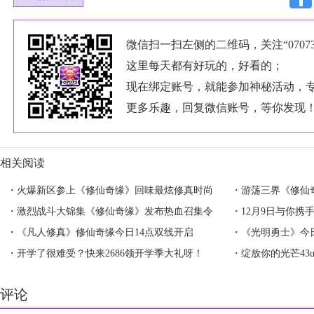
微信扫一扫左侧的二维码，关注“0707
这里每天都有好玩的，好看的；
现在绑定账号，就能参加神秘活动，
更多乐趣，回复微信账号，等你发现
相关阅读
・
火爆新区参上《修仙奇缘》回味最炫修真时尚
・
游荡三界《修仙
・
激烈战斗大锦集《修仙奇缘》发布热血召集令
・
12月9日与你携
・
《凡人修真》修仙奇缘今日14点双线开启
・
《光明勇士》今
・
开学了很难受？快来2686领开学季大礼呀！
鸭！
・
绽放你的光芒43
评论