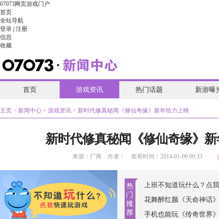
07073网页游戏门户
首页
全站导航
登录
|
注册
信息
收藏
首页
游戏资讯
热门话题
新游曝
主页
>
新闻中心
>
游戏资讯
> 新时代修真秘闻《修仙奇缘》新年给力上映
新时代修真秘闻《修仙奇缘》新
来源：
厂商
作者： 发布时间：2014-01-09 09:33
上班不知道玩什么？点
花舞醉红颜《天命神话
手机也能玩《传奇世界